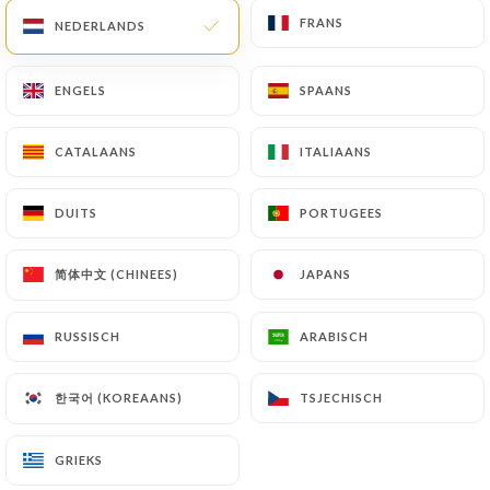
FRANS
FRANS
NEDERLANDS
NEDERLANDS
ENGELS
ENGELS
SPAANS
SPAANS
CATALAANS
CATALAANS
ITALIAANS
ITALIAANS
La Bringue
DUITS
DUITS
PORTUGEES
PORTUGEES
236 REVIEW
简体中文 (CHINEES)
简体中文 (CHINEES)
JAPANS
JAPANS
RESTAURANT FRANÇAIS
38 Rue Yves Toudic
RUSSISCH
RUSSISCH
ARABISCH
ARABISCH
75010 Paris France
한국어 (KOREAANS)
한국어 (KOREAANS)
TSJECHISCH
TSJECHISCH
GRIEKS
GRIEKS
Wie zijn wij?