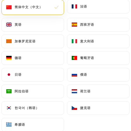
法语
法语
简体中文（中文）
简体中文（中文）
菜单
ZH
英语
英语
西班牙语
西班牙语
加泰罗尼亚语
加泰罗尼亚语
意大利语
意大利语
/
主页
联系人
德语
德语
葡萄牙语
葡萄牙语
联系人
日语
日语
俄语
俄语
阿拉伯语
阿拉伯语
荷兰语
荷兰语
한국어（韩语）
한국어（韩语）
捷克语
捷克语
La Bringue
希腊语
希腊语