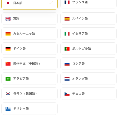
フランス語
フランス語
日本語
日本語
英語
英語
スペイン語
スペイン語
カタルーニャ語
カタルーニャ語
イタリア語
イタリア語
La Bringue
ドイツ語
ドイツ語
ポルトガル語
ポルトガル語
レビュー件数 236
简体中文（中国語）
简体中文（中国語）
ロシア語
ロシア語
RESTAURANT FRANÇAIS
38 Rue Yves Toudic
アラビア語
アラビア語
オランダ語
オランダ語
75010 Paris France
한국어（韓国語）
한국어（韓国語）
チェコ語
チェコ語
ギリシャ語
ギリシャ語
弊社について